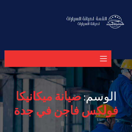
الوسم:
صيانة ميكانيكا
فولكس فاجن في جدة