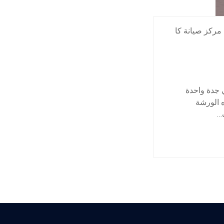
مركز صيانة كا
 جدة واحدة
ه الورشة
…