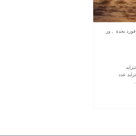
فورد بجدة
,
ور
زايد
زايد عدد
…