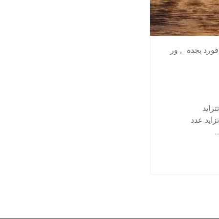
فورد بجدة
,
ور
زايد
زايد عدد
…