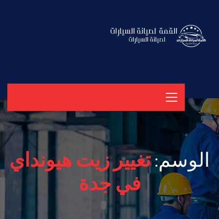
الوسم:
تغيير زيت هيونداي
في جدة