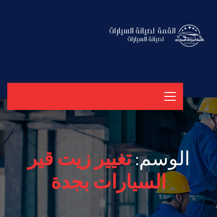
الوسم:
تغيير زيت قير
السيارات بجدة