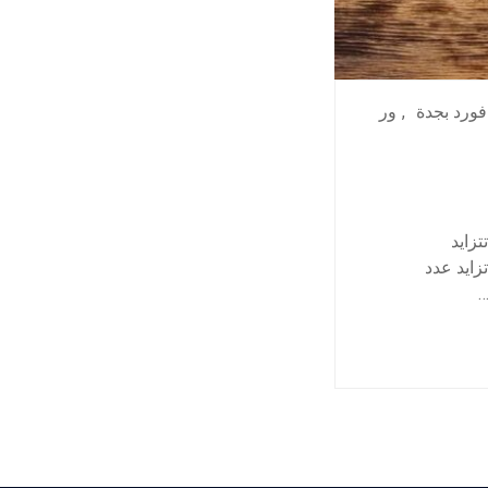
فورد بجدة
,
ور
زايد
زايد عدد
…