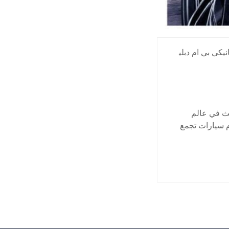
نيكي بي ام دبلي
يث في عالم
م سيارات تجمع