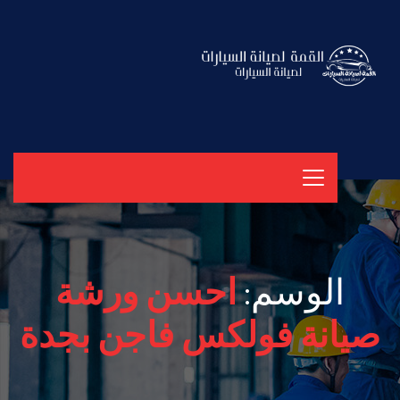
الوسم:
احسن ورشة
صيانة فولكس فاجن بجدة