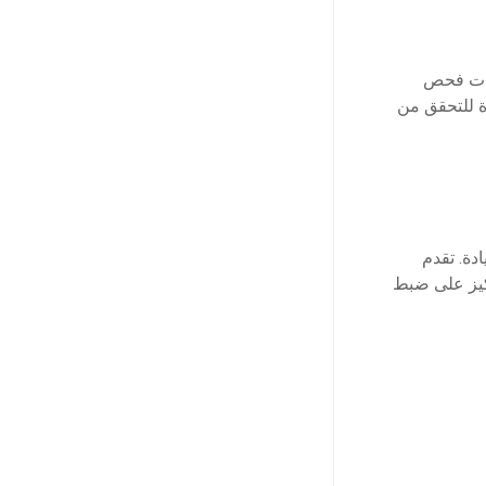
مات فحص
ة للتحقق من
دة. تقدم
كيز على ضبط